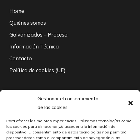
Home
Quiénes somos
Galvanizados – Proceso
Información Técnica
Contacto
Política de cookies (UE)
94 671 35 27
Gestionar el consentimiento
de las cookies
L-V: 8:00 – 21:00
Para ofrecer las mejores experiencias, utilizamos tecnologías como
fabricacion@cabarri.es
las cookies para almacenar y/o acceder a la información del
dispositivo. El consentimiento de estas tecnologías nos permitirá
24/7 Contacto vía mail
procesar datos como el comportamiento de navegación o las