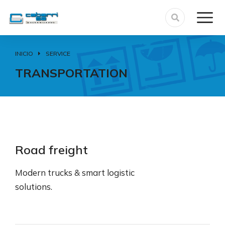
INICIO
SERVICE
Estás aquí:
TRANSPORTATION
Road freight
Modern trucks & smart logistic
solutions.