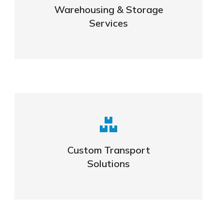
Warehousing & Storage
VIEW DETAILS
Services
Complex logistic solutions for your
business
Custom Transport
Solutions
VIEW DETAILS