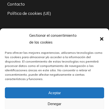
Contacto
Política de cookies (UE)
94 671 35 27
Gestionar el consentimiento
de las cookies
L-V: 8:00 – 21:00
Para ofrecer las mejores experiencias, utilizamos tecnologías como
fabricacion@cabarri.es
las cookies para almacenar y/o acceder a la información del
dispositivo. El consentimiento de estas tecnologías nos permitirá
24/7 Contacto vía mail
procesar datos como el comportamiento de navegación o las
identificaciones únicas en este sitio. No consentir o retirar el
consentimiento, puede afectar negativamente a ciertas
Polígono Industrial Martiartu, Calle 3
características y funciones.
Fondo Izquierda, 48480 Arrigorriaga, Biscay
Aceptar
© Cabarri S.A. – 2023. Todos los derechos reservados.
Denegar